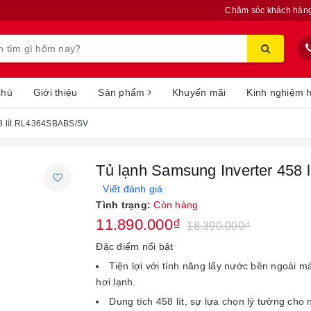
Chăm sóc khách hàn
chủ
Giới thiệu
Sản phẩm
Khuyến mãi
Kinh nghiệm 
58 lít RL4364SBABS/SV
Tủ lạnh Samsung Inverter 458
Viết đánh giá
Tình trạng:
Còn hàng
11.890.000₫
18.390.000₫
Đặc điểm nổi bật
Tiện lợi với tính năng lấy nước bên ngoài m
hơi lạnh.
Dung tích 458 lít, sự lựa chọn lý tưởng cho 