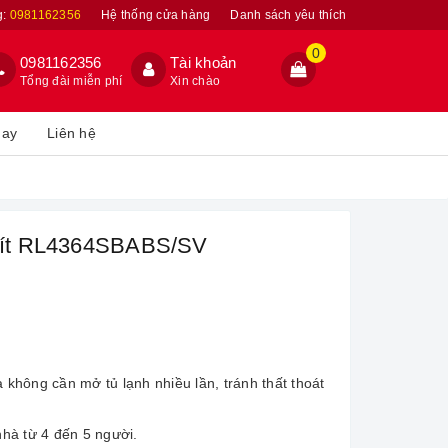
g:
0981162356
Hệ thống cửa hàng
Danh sách yêu thích
0
0981162356
Tài khoản
Tổng đài miễn phí
Xin chào
hay
Liên hệ
 lít RL4364SBABS/SV
à không cần mở tủ lạnh nhiều lần, tránh thất thoát
nhà từ 4 đến 5 người.