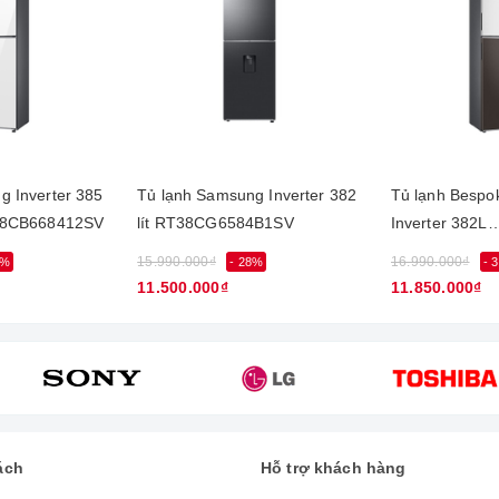
ng trọng
ó kiểu dáng khá sang trọng với các đường nét vô cùng tinh tế trê
 đình bạn. Bên cạnh đó chiếc tủ lạnh này có thiết kế ngăn đá dưới 
g Inverter 385
Tủ lạnh Samsung Inverter 382
Tủ lạnh Besp
T38CB668412SV
lít RT38CG6584B1SV
Inverter 382L
RT38CB6784
15.990.000₫
16.990.000₫
9%
- 28%
- 
11.500.000₫
11.850.000₫
ách
Hỗ trợ khách hàng