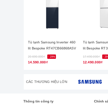
Thiết kế hiện đại, kiểu dáng sa
Tủ lạnh Samsung Inverter 458 lít RL4364SBABS/SV c
này sẽ rất phù hợp với không gian nội thất của gia
Tủ lạnh Samsung Inverter 460
Tủ lạnh Samsun
không phải quỳ gối hay khom lưng.
lít Bespoke RT47CB66868ASV
lít Bespoke R
20.690.000₫
17.490.000₫
- 29%
- 2
14.590.000₫
12.490.000₫
CÁC THƯƠNG HIỆU LỚN
Thông tin công ty
Chính s