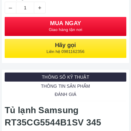
–
+
MUA NGAY
Giao hàng tận nơi
Hãy gọi
Liên hệ 0981162356
THÔNG SỐ KỸ THUẬT
THÔNG TIN SẢN PHẨM
ĐÁNH GIÁ
Tủ lạnh Samsung
RT35CG5544B1SV 345