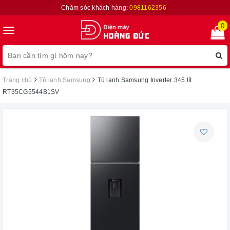
Chăm sóc khách hàng:
0981162356
0
Toggle
navigation
Trang chủ
Tủ lạnh Samsung
Tủ lạnh Samsung Inverter 345 lít
RT35CG5544B1SV