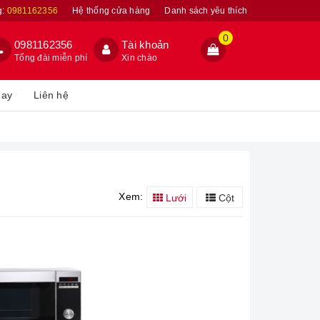
g:
0981162356
Hệ thống cửa hàng
Danh sách yêu thích
0
0981162356
Tài khoản
Tổng đài miễn phí
Xin chào
hay
Liên hệ
Xem:
Lưới
Cột