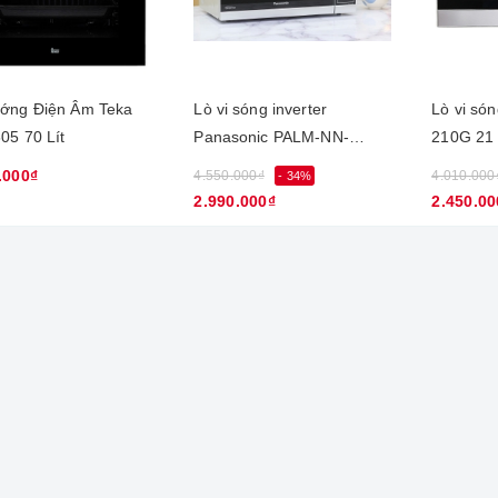
ớng Điện Âm Teka
Lò vi sóng inverter
Lò vi só
HBB 605 70 Lít
Panasonic PALM-NN-
210G 21 l
ST651MYUE 32 lít
.000₫
4.550.000₫
4.010.000
- 34%
2.990.000₫
2.450.00