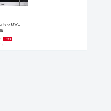
ng Teka MWE
ít
₫
- 39%
0₫