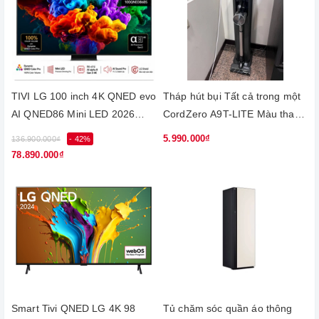
TIVI LG 100 inch 4K QNED evo
Tháp hút bụi Tất cả trong một
AI QNED86 Mini LED 2026
CordZero A9T-LITE Màu than
100QNED86BS
chì
5.990.000₫
136.900.000₫
- 42%
78.890.000₫
Smart Tivi QNED LG 4K 98
Tủ chăm sóc quần áo thông