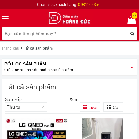
Chăm sóc khách hàng:
0981162356
0
Toggle
navigation
Trang chủ
Tất cả sản phẩm
BỘ LỌC SẢN PHẨM
Giúp lọc nhanh sản phẩm bạn tìm kiếm
Tất cả sản phẩm
Sắp xếp:
Xem:
Thứ tự
Lưới
Cột