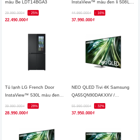
màu Be LDT14BGA3
InstaView™ màu đen lì 508L
LFI50BLMAI
29.990.000₫
- 25%
44.990.000₫
- 16%
22.490.000₫
37.990.000₫
Tủ lạnh LG French Door
NEO QLED Tivi 4K Samsung
InstaView™ 530L màu đen
QA55QN90DAKXXV /
LFB53BLMI
55QN90DA
39.990.000₫
- 28%
55.990.000₫
- 32%
28.990.000₫
37.950.000₫