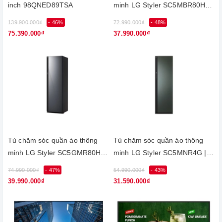
inch 98QNED89TSA
minh LG Styler SC5MBR80H |
5 móc Màu be
139.900.000₫
- 46%
72.990.000₫
- 48%
75.390.000₫
37.990.000₫
Tủ chăm sóc quần áo thông
Tủ chăm sóc quần áo thông
minh LG Styler SC5GMR80H |
minh LG Styler SC5MNR4G | 5
5 móc Màu gương kính đen
móc Màu xanh lá cây
74.990.000₫
- 47%
54.990.000₫
- 43%
39.990.000₫
31.590.000₫