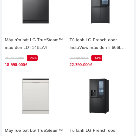
Máy rửa bát LG TrueSteam™
Tủ lạnh LG French door
màu đen LDT14BLA4
InstaView màu đen lì 666L
LFB66BLMI
24.990.000₫
- 26%
39.990.000₫
- 44%
18.590.000₫
22.390.000₫
Máy rửa bát LG TrueSteam™
Tủ lạnh LG French door