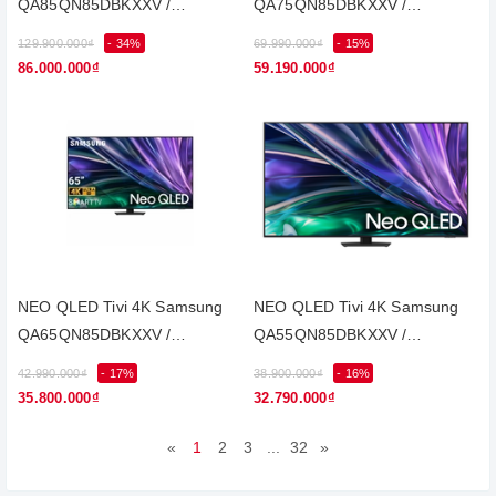
QA85QN85DBKXXV /
QA75QN85DBKXXV /
85QN85D
75QN85D
129.900.000₫
- 34%
69.990.000₫
- 15%
86.000.000₫
59.190.000₫
NEO QLED Tivi 4K Samsung
NEO QLED Tivi 4K Samsung
QA65QN85DBKXXV /
QA55QN85DBKXXV /
65QN85D
55QN85D
42.990.000₫
- 17%
38.900.000₫
- 16%
35.800.000₫
32.790.000₫
«
1
2
3
...
32
»