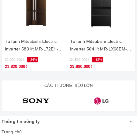
Tủ lạnh Mitsubishi Electric
Tủ lạnh Mitsubishi Electric
Inverter 580 lít MR-L72EH-
Inverter 564 lít MR-LX68EM-
BRW
GBK-V
32.990.000₫
- 34%
34.500.000₫
- 13%
21.820.000₫
29.990.000₫
CÁC THƯƠNG HIỆU LỚN
Thông tin công ty
Trang chủ