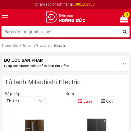
Chăm sóc khách hàng:
0981162356
0
Toggle
navigation
Trang chủ
Tủ lạnh Mitsubishi Electric
BỘ LỌC SẢN PHẨM
Giúp lọc nhanh sản phẩm bạn tìm kiếm
Tủ lạnh Mitsubishi Electric
Sắp xếp:
Xem:
Thứ tự
Lưới
Cột