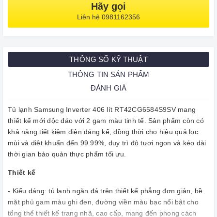
Hãy gọi
Liên hệ 0981162356
THÔNG SỐ KỸ THUẬT
THÔNG TIN SẢN PHẨM
ĐÁNH GIÁ
Tủ lạnh Samsung Inverter 406 lít RT42CG6584S9SV mang
thiết kế mới độc đáo với 2 gam màu tinh tế. Sản phẩm còn có
khả năng tiết kiệm điện đáng kể, đồng thời cho hiệu quả lọc
mùi và diệt khuẩn đến 99.99%, duy trì độ tươi ngon và kéo dài
thời gian bảo quản thực phẩm tối ưu.
Thiết kế
- Kiểu dáng: tủ lạnh ngăn đá trên thiết kế phẳng đơn giản, bề
mặt phủ gam màu ghi đen, đường viền màu bạc nổi bật cho
tổng thể thiết kế trang nhã, cao cấp, mang đến phong cách