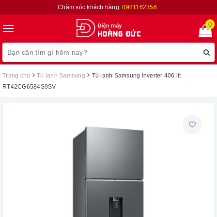
Chăm sóc khách hàng:
0981162356
0
Toggle
navigation
Trang chủ
Tủ lạnh Samsung
Tủ lạnh Samsung Inverter 406 lít
RT42CG6584S9SV