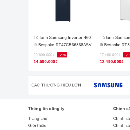
Tủ lạnh Samsung Inverter 460
Tủ lạnh Samsun
Thiết kế sang trọng, hiện đại 
lít Bespoke RT47CB66868ASV
lít Bespoke R
20.690.000₫
17.490.000₫
- 29%
- 2
Tủ lạnh Samsung Inverter 380 lít RT38K5982BS/SV đư
14.590.000₫
12.490.000₫
điểm thêm vẻ đẹp cho căn nhà của bạn.
CÁC THƯƠNG HIỆU LỚN
Thông tin công ty
Chính s
Trang chủ
Chính s
Giới thiệu
Chính s