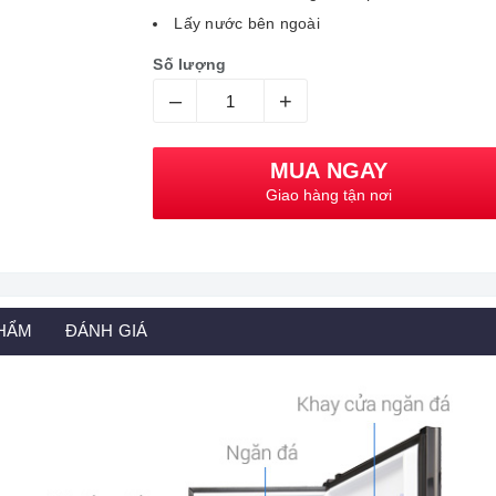
Lấy nước bên ngoài
Số lượng
–
+
MUA NGAY
Giao hàng tận nơi
PHẨM
ĐÁNH GIÁ