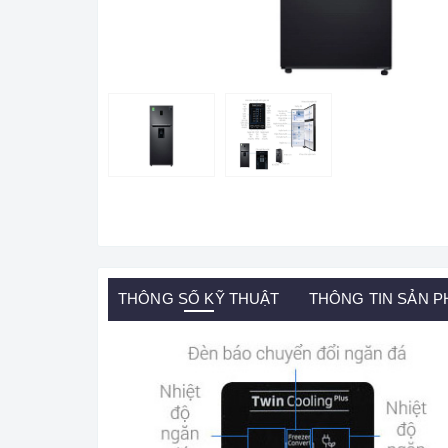
THÔNG SỐ KỸ THUẬT
THÔNG TIN SẢN 