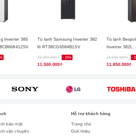
g Inverter 385
Tủ lạnh Samsung Inverter 382
Tủ lạnh Besp
với màu sắc mới
T38CB668412SV
lít RT38CG6584B1SV
Inverter 382L
RT38CB6784
15.990.000₫
16.990.000₫
9%
- 28%
- 
ợc thiết kế hiện đại cộng với tông màu đen inox sang trọng, tinh tế
11.500.000₫
11.850.000₫
ách
Hỗ trợ khách hàng
ách bảo mật
Trang chủ
ách vận chuyển
Giới thiệu