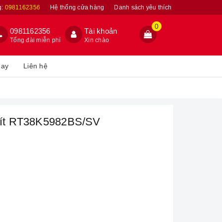
g:
0981162356
Hệ thống cửa hàng
Danh sách yêu thích
0
0981162356
Tài khoản
Tổng đài miễn phí
Xin chào
hay
Liên hệ
 lít RT38K5982BS/SV