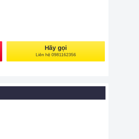
Hãy gọi
Liên hệ 0981162356