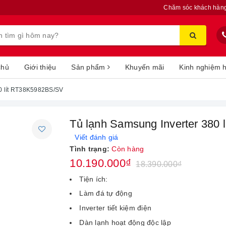
Chăm sóc khách hàn
chủ
Giới thiệu
Sản phẩm
Khuyến mãi
Kinh nghiệm 
80 lít RT38K5982BS/SV
Tủ lạnh Samsung Inverter 380
Viết đánh giá
Tình trạng:
Còn hàng
10.190.000₫
18.390.000₫
Tiện ích:
Làm đá tự động
Inverter tiết kiệm điện
Dàn lạnh hoạt động độc lập