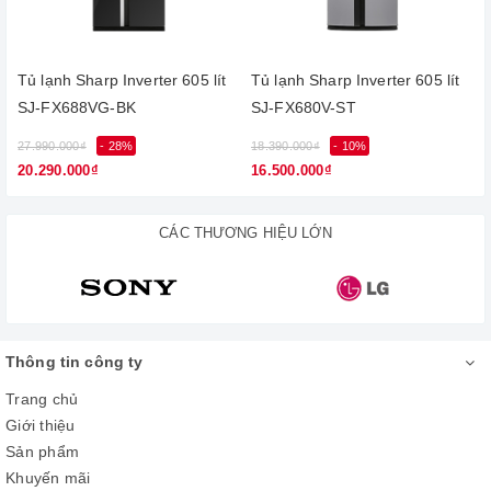
Tủ lạnh 2 cửa này có dung tích vừa 224 lít, bạn có thể thoải
mái lưu trữ lượng thực phẩm cho gia đình từ 2 - 3 người sử
dụng thoải mái.
Tủ lạnh Sharp Inverter 605 lít
Tủ lạnh Sharp Inverter 605 lít
SJ-FX688VG-BK
SJ-FX680V-ST
27.990.000₫
- 28%
18.390.000₫
- 10%
1
20.290.000₫
16.500.000₫
CÁC THƯƠNG HIỆU LỚN
Thông tin công ty
Công nghệ J-tech inverter hiện đại,
Trang chủ
tiết kiệm hiệu quả
Giới thiệu
Chiếc tủ lạnh này được hỗ trợ công nghệ tiết kiệm điện J-Tech
Sản phẩm
Inverter hiện đại với nhiều cấp độ tùy chỉnh hơn so với máy
Khuyến mãi