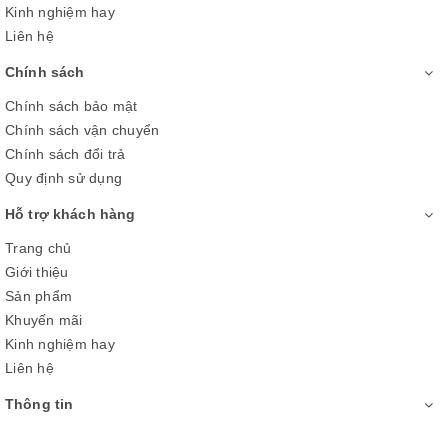
nén Inverter thông thường, cho khả năng tiết kiệm điện tối đa
Kinh nghiệm hay
lên đến 53%, bạn sẽ không cần phải lo lắng khi phải chi trả
Liên hệ
quá nhiều tiền điện mỗi tháng nữa.
Chính sách
Chính sách bảo mật
Chính sách vận chuyển
Chính sách đổi trả
Quy định sử dụng
Hỗ trợ khách hàng
Trang chủ
Giới thiệu
Sản phẩm
Khuyến mãi
Công nghệ nano bạc - đồng khử mùi
Kinh nghiệm hay
Liên hệ
hiệu quả
Thông tin
Tủ lạnh Sharp inverter này còn được trang bị các tấm lọc khí
bằng phân tử bạc nano Ag+ và Cu+ cho khả năng diệt khuẩn