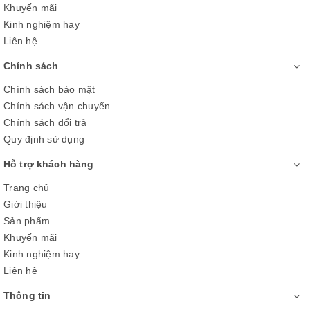
chỉ mang đến khả năng làm lạnh nhanh chóng, nhiệt độ ổn
Khuyến mãi
định mà nó còn hạn chế tối đa tiếng ồn ào khó chịu cũng như
Kinh nghiệm hay
tiết kiệm hiệu quả năng lượng cho gia đình.
Liên hệ
Chính sách
Chính sách bảo mật
Chính sách vận chuyển
Chính sách đổi trả
Quy định sử dụng
Hỗ trợ khách hàng
Trang chủ
Giới thiệu
Sản phẩm
Loại bỏ mùi hôi khó chịu do vi khuẩn
Khuyến mãi
và nấm mốc gây ra với bộ lọc Nano
Kinh nghiệm hay
Liên hệ
Ag+Cu
Thông tin
Với bộ lọc kháng khuẩn, khử mùi Nano Ag+ cu, tủ lạnh Sharp