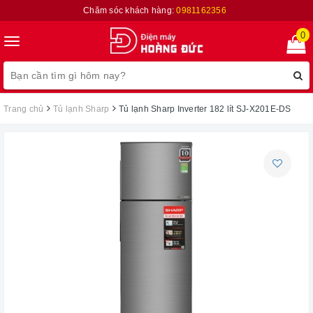
Chăm sóc khách hàng:
0981162356
0
Toggle
navigation
Trang chủ
Tủ lạnh Sharp
Tủ lạnh Sharp Inverter 182 lít SJ-X201E-DS