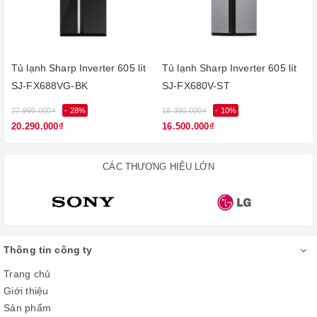
Dung tích sử dụng 182 lít phù hợp cho gia đình từ 2 - 3 thành
viên.
Tủ lạnh Sharp Inverter 605 lít
Tủ lạnh Sharp Inverter 605 lít
SJ-FX688VG-BK
SJ-FX680V-ST
27.990.000₫
- 28%
18.390.000₫
- 10%
1
20.290.000₫
16.500.000₫
CÁC THƯƠNG HIỆU LỚN
Công nghệ J-Tech Inverter tiết kiệm
Thông tin công ty
năng lượng, vận hành ổn định
Trang chủ
Giới thiệu
Tủ lạnh Sharp được trang bị công nghệ J-Tech Inverter không
Sản phẩm