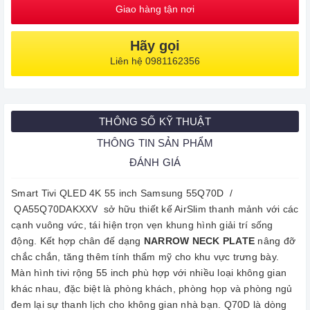
Giao hàng tận nơi
Hãy gọi
Liên hệ 0981162356
THÔNG SỐ KỸ THUẬT
THÔNG TIN SẢN PHẨM
ĐÁNH GIÁ
Smart Tivi QLED 4K 55 inch Samsung 55Q70D /
QA55Q70DAKXXV sở hữu thiết kế AirSlim thanh mảnh với các
cạnh vuông vức, tái hiện trọn vẹn khung hình giải trí sống
động. Kết hợp chân đế dạng
NARROW NECK PLATE
nâng đỡ
chắc chắn, tăng thêm tính thẩm mỹ cho khu vực trưng bày.
Màn hình tivi rộng 55 inch phù hợp với nhiều loại không gian
khác nhau, đặc biệt là phòng khách, phòng họp và phòng ngủ
đem lại sự thanh lịch cho không gian nhà bạn. Q70D là dòng