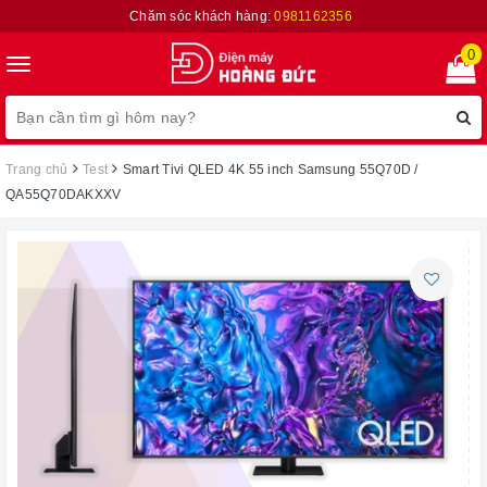
Chăm sóc khách hàng:
0981162356
0
Toggle
navigation
Trang chủ
Test
Smart Tivi QLED 4K 55 inch Samsung 55Q70D /
QA55Q70DAKXXV