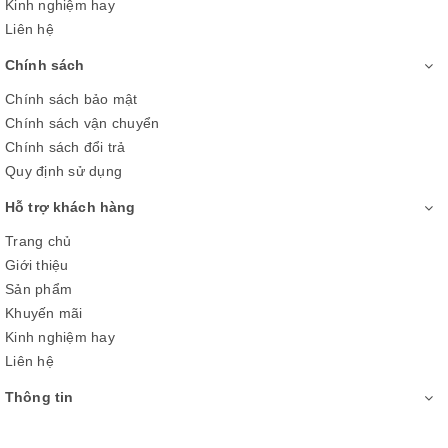
Ngăn đá
Kinh nghiệm hay
Liên hệ
- Dung tích:
88 lít
.
Chính sách
- Ngăn đá rộng rãi, được trang bị sẵn hộp làm đá viên tiện lợi,
Chính sách bảo mật
làm đá nhanh chóng, giúp bạn thoải mái tận hưởng các ly
Chính sách vận chuyển
nước mát lạnh.
Chính sách đổi trả
Quy định sử dụng
Hỗ trợ khách hàng
Trang chủ
Giới thiệu
Sản phẩm
Khuyến mãi
Kinh nghiệm hay
Liên hệ
Thông tin
Công nghệ tiết kiệm điện