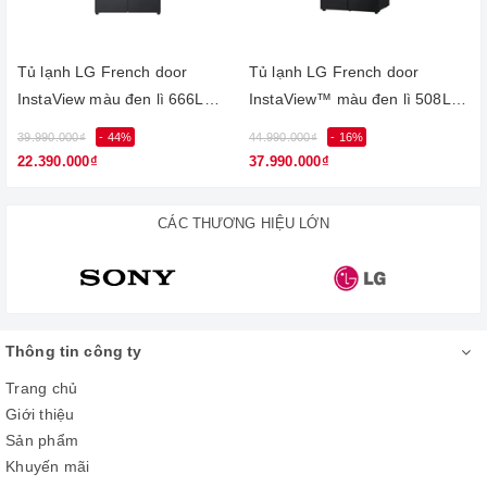
Ngăn lạnh
- Dung tích:
286 lít
.
Tủ lạnh LG French door
Tủ lạnh LG French door
InstaView màu đen lì 666L
InstaView™ màu đen lì 508L
- Các khay được làm từ kính chịu lực bền bỉ, chắc chắn.
LFB66BLMI
LFI50BLMAI
39.990.000₫
- 44%
44.990.000₫
- 16%
3
- Ngăn rau củ Fresh Zone giữ ẩm tối ưu giúp rau củ quả luôn
22.390.000₫
37.990.000₫
tươi ngon.
CÁC THƯƠNG HIỆU LỚN
Thông tin công ty
Trang chủ
Giới thiệu
Sản phẩm
Khuyến mãi