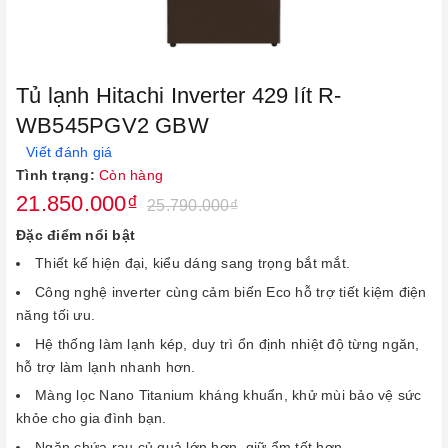
Tủ lạnh Hitachi Inverter 429 lít R-
WB545PGV2 GBW
Viết đánh giá
Tình trạng:
Còn hàng
21.850.000₫
25.790.000₫
Đặc điểm nổi bật
Thiết kế hiện đại, kiểu dáng sang trọng bắt mắt.
Công nghệ inverter cùng cảm biến Eco hỗ trợ tiết kiệm điện
năng tối ưu.
Hệ thống làm lạnh kép, duy trì ổn định nhiệt độ từng ngăn,
hỗ trợ làm lạnh nhanh hơn.
Màng lọc Nano Titanium kháng khuẩn, khử mùi bảo vệ sức
khỏe cho gia đình bạn.
Ngăn chứa rau củ quả lớn hơn, giữ ẩm tốt hơn.