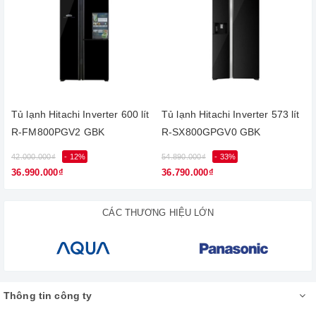
Tủ lạnh Hitachi Inverter 600 lít
Tủ lạnh Hitachi Inverter 573 lít
R-FM800PGV2 GBK
R-SX800GPGV0 GBK
42.000.000₫
- 12%
54.890.000₫
- 33%
7
36.990.000₫
36.790.000₫
Bảng điều khiển cảm ứng bên ngoài
CÁC THƯƠNG HIỆU LỚN
Chiếc tủ lạnh Multi Door này có bảng điều khiển cảm ứng bên
ngoài vô cùng tiện lợi, giúp bạn điều chỉnh được nhiệt độ dễ
dàng mà không cần phải mở tủ ra, mang lại sự hiện đại cho
nội thất nhà bạn.
Thông tin công ty