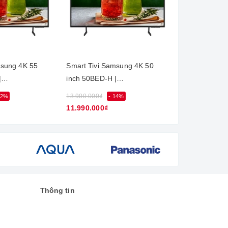
HD 4K
ống động của Tivi Samsung.
msung 4K 55
Smart Tivi Samsung 4K 50
Smart Tivi S
|
inch 50BED-H |
inch 43BED-H
KXXV
LH50BEDHVGKXXV
LH43BEDHV
13.900.000₫
10.900.000₫
12%
- 14%
-
11.990.000₫
9.990.000₫
Thông tin