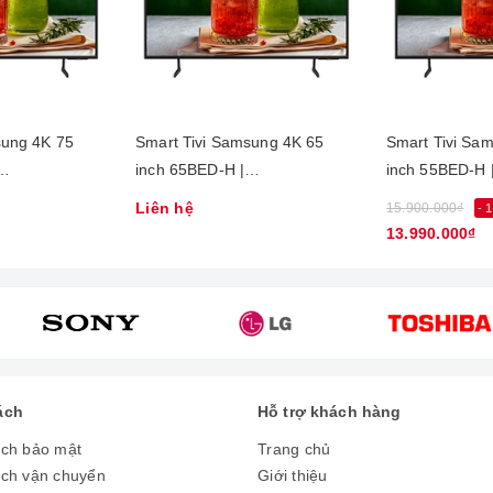
nét, chi tiết cao với độ phân giải Ultra 
 HD, mang đến những khung hình thật như cuộc sống trên màn hình s
sung 4K 75
Smart Tivi Samsung 4K 65
Smart Tivi Sa
inch 65BED-H |
inch 55BED-H 
XXV
LH65BEDHVGKXXV
LH55BEDHVG
Liên hệ
15.900.000₫
- 
13.990.000₫
ách
Hỗ trợ khách hàng
ách bảo mật
Trang chủ
ách vận chuyển
Giới thiệu