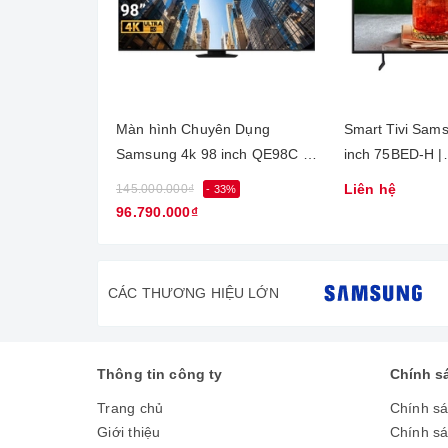
Mang đến những khung hình sắc 
Hình ảnh hiển thị rõ ràng, chi tiết gấp 4 lần Full
Màn hình Chuyên Dụng
Smart Tivi Sam
Samsung 4k 98 inch QE98C |
inch 75BED-H |
LH98QECELGCXXV
LH75BEDHVGK
Liên hệ
145.000.000₫
- 33%
96.790.000₫
CÁC THƯƠNG HIỆU LỚN
Thông tin công ty
Chính s
Trang chủ
Chính s
Giới thiệu
Chính s