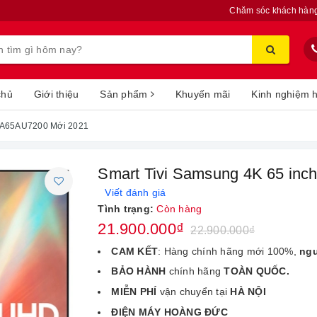
Chăm sóc khách hàn
chủ
Giới thiệu
Sản phẩm
Khuyến mãi
Kinh nghiệm 
 UA65AU7200 Mới 2021
Smart Tivi Samsung 4K 65 in
Viết đánh giá
Tình trạng:
Còn hàng
21.900.000₫
22.900.000₫
CAM KẾT
: Hàng chính hãng mới 100%,
ng
BẢO HÀNH
chính hãng
TOÀN QUỐC.
MIỄN PHÍ
vận chuyển tại
HÀ NỘI
ĐIỆN MÁY HOÀNG ĐỨC