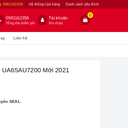
g:
0981162356
Hệ thống cửa hàng
Danh sách yêu thích
0
0981162356
Tài khoản
Tổng đài miễn phí
Xin chào
hay
Liên hệ
ch UA65AU7200 Mới 2021
uyên SEAL.