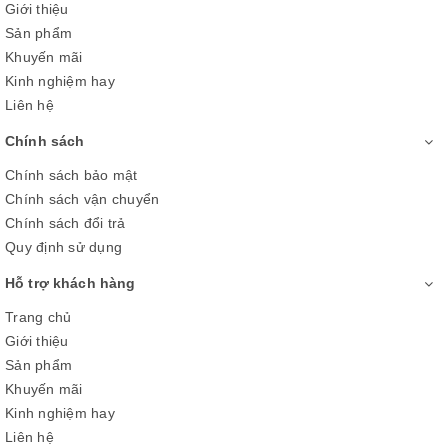
Giới thiệu
chuẩn xác
.
Sản phẩm
-
Motion Xcelerator
giảm độ mờ và chống xé hình, từ đó các
Khuyến mãi
phân cảnh chuyển động trở nên rõ ràng, mượt mà nhờ khả
Kinh nghiệm hay
năng
thêm hình ảnh vào chuyển động
.
Liên hệ
Chính sách
Chính sách bảo mật
Chính sách vận chuyển
Chính sách đổi trả
Quy định sử dụng
Hỗ trợ khách hàng
Trang chủ
Giới thiệu
Sản phẩm
*Hình ảnh chỉ mang tính chất minh họa sản phẩm
Khuyến mãi
Kinh nghiệm hay
Công nghệ âm thanh
Liên hệ