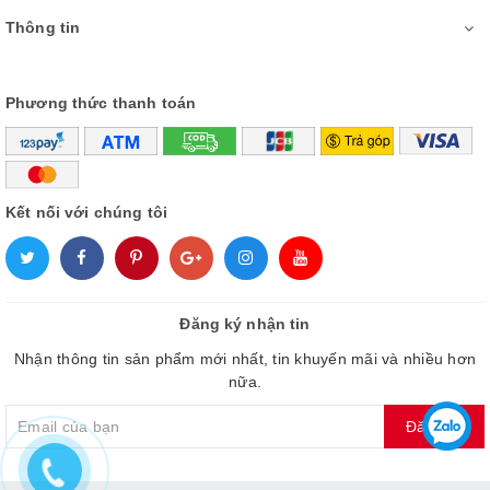
-
OTS Lite
âm thanh chuyển động theo hình ảnh, các vật thể
Thông tin
trong tivi như thoát ra khỏi màn hình, bạn sẽ cảm nhận
như
đang ngồi tại rạp chiếu phim
.
Phương thức thanh toán
-
Q-Symphony
kết hợp loa tivi với loa thanh tạo nên
chất âm
cuốn hút, kiến tạo không gian âm nhạc đỉnh cao
.
Kết nối với chúng tôi
Đăng ký nhận tin
Nhận thông tin sản phẩm mới nhất, tin khuyến mãi và nhiều hơn
nữa.
Đăng ký
*Hình ảnh chỉ mang tính chất minh họa sản phẩm