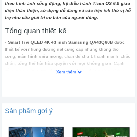
theo hình ảnh sống động, hệ điều hành Tizen OS 6.0 giao
diện thân thiện, sử dụng dễ dàng và các tiện ích thú vị hỗ
trợ nhu cầu giải trí cơ bản của người dùng.
Tổng quan thiết kế
-
Smart Tivi QLED 4K 43 inch Samsung QA43Q60B
được
thiết kế với những đường nét cứng cáp nhưng không thô
cứng,
màn hình siêu mỏng
, chân đế chữ L thanh mảnh, chắc
chắn,
tổng thể hài hòa quyện với mọi không gian
. Cạnh
viền mỏng giúp người dùng thưởng thức những khung hình
Xem thêm
không giới hạn.
- Với kích thước màn hình
43 inch
tivi sẽ là điểm xuyết tuyệt
vời cho không gian phòng khách và phòng ngủ.
Sản phẩm gợi ý