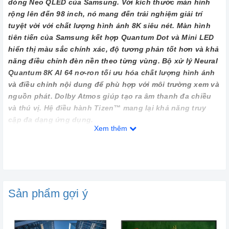
dòng Neo QLED của Samsung. Với kích thước màn hình
rộng lên đến 98 inch, nó mang đến trải nghiệm giải trí
tuyệt vời với chất lượng hình ảnh 8K siêu nét. Màn hình
tiên tiến của Samsung kết hợp Quantum Dot và Mini LED
hiển thị màu sắc chính xác, độ tương phản tốt hơn và khả
năng điều chỉnh đèn nền theo từng vùng. Bộ xử lý Neural
Quantum 8K AI 64 nơ-ron tối ưu hóa chất lượng hình ảnh
và điều chỉnh nội dung để phù hợp với môi trường xem và
nguồn phát. Dolby Atmos giúp tạo ra âm thanh đa chiều
và thú vị. Hệ điều hành Tizen™ mang lại khả năng truy
cập đa dạng ứng dụng.
Xem thêm
Tổng quan thiết kế
- Với kích thước
màn hình lớn lên đến 98
inch, QA98QN990CKXXV
tivi này tạo ra một trải nghiệm xem
mê hoặc, phù hợp cho những người yêu thích các hoạt động
Sản phẩm gợi ý
giải trí trên màn hình lớn như xem phim, chơi game và thể
thao.
- Thiết kế Infinity One
của Neo QLED mang đến màn hình