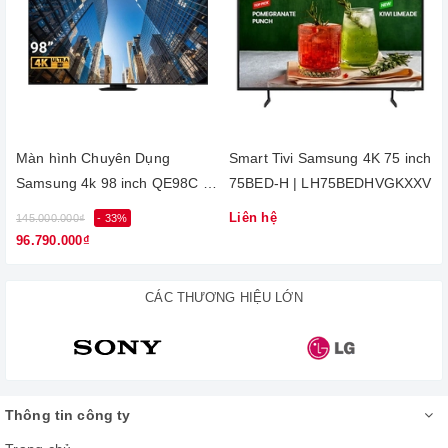
tràn viền với viền mỏng hơn, tối ưu hóa không gian màn hình
và tạo ra cảm giác hấp dẫn cho người xem.
- Khung viền xung quanh màn hình được thiết kế mỏng và tối
giản, tập trung sự chú ý vào nội dung hiển thị. Mặt sau của tivi
cũng được thiết kế gọn gàng với các kết nối và dây cáp thường
được che đi nhờ
bộ kết nối Slim One Connect
để làm nổi bật
Màn hình Chuyên Dụng
Smart Tivi Samsung 4K 75 inch
tổng thể sản phẩm.
Samsung 4k 98 inch QE98C |
75BED-H | LH75BEDHVGKXXV
LH98QECELGCXXV
- Tivi Samsung có chân đế được làm từ kim loại chắc chắn,
Liên hệ
145.000.000₫
- 33%
được thiết kế mỏng và nhẹ phù hợp với nhiều không gian nội
96.790.000₫
thất khác nhau và dễ dàng để treo tường hoặc đặt trên bàn.
CÁC THƯƠNG HIỆU LỚN
Thông tin công ty