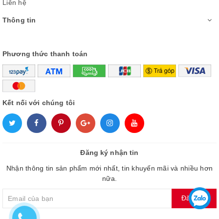
Liên hệ
chơi game hay thưởng thức nội dung đa phương tiện, mọi chi
tiết trên màn hình đều rõ ràng và tinh tế.
Thông tin
-
Bộ xử lý Neural Quantum 8K AI 64 nơ-ron:
Với khả năng
Phương thức thanh toán
sử dụng trí tuệ nhân tạo, Smart tivi này có thể tối ưu hóa chất
lượng hình ảnh dựa trên môi trường xem và nguồn phát. Điều
này đảm bảo mọi nội dung hiển thị trên màn hình đều sắc nét
và tương phản.
Kết nối với chúng tôi
Đăng ký nhận tin
Nhận thông tin sản phẩm mới nhất, tin khuyến mãi và nhiều hơn
nữa.
Đăng ký