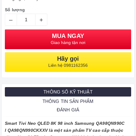
Số lượng
–
+
MUA NGAY
Giao hàng tận nơi
Hãy gọi
Liên hệ 0981162356
THÔNG SỐ KỸ THUẬT
THÔNG TIN SẢN PHẨM
ĐÁNH GIÁ
Smart Tivi Neo QLED 8K 98 inch Samsung QA98QN990C
l QA98QN990CKXXV là một sản phẩm TV cao cấp thuộc