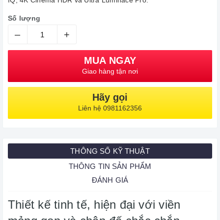
IQ, 4K Cinema HDR và Ultra Luminace Pro.
Số lượng
–
+
MUA NGAY
Giao hàng tận nơi
Hãy gọi
Liên hệ 0981162356
THÔNG SỐ KỸ THUẬT
THÔNG TIN SẢN PHẨM
ĐÁNH GIÁ
Thiết kế tinh tế, hiện đại với viền