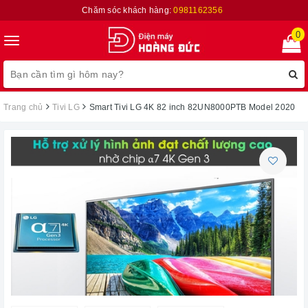
Chăm sóc khách hàng:
0981162356
0
Toggle
navigation
Trang chủ
Tivi LG
Smart Tivi LG 4K 82 inch 82UN8000PTB Model 2020