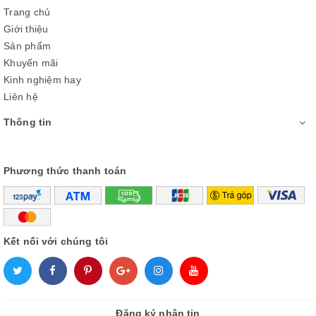
Trang chủ
Giới thiệu
Sản phẩm
Khuyến mãi
Kinh nghiệm hay
Liên hệ
Thông tin
Công nghệ giặt 6 chuyển động chăm
Phương thức thanh toán
sóc tốt hơn cho sợi vải
Không chỉ giặt sạch hiệu quả, công nghệ giặt 6 chuyển
động trên máy giặt LG được mô phỏng theo bàn tay con
Kết nối với chúng tôi
người. Nhờ vậy, những chiếc quần áo của bạn sẽ được chăm
sóc tối ưu và luôn bền đẹp như mới với thời gian.
Đăng ký nhận tin