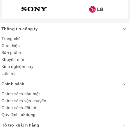
Thông tin công ty
Trang chủ
Giới thiệu
Sản phẩm
Động cơ truyền động trực tiếp được
Khuyến mãi
Kinh nghiệm hay
trang bị ở cả 2 máy giặt chính và phụ
Liên hệ
Với trang bị công nghệ Inverter đi cùng động cơ truyền động
Chính sách
trực tiếp trên cả 2 máy giặt chính và phụ, máy giặt LG
TWINWash Inverter FG1405H3W1 & TG2402NTWW không chỉ
Chính sách bảo mật
có khả năng vận hành êm ái, không gây tiếng động ồn ào mà
Chính sách vận chuyển
nó còn vận hành vô cùng bền bỉ, ổn định, tiết kiệm điện năng
Chính sách đổi trả
đáng kể cho gia đình bạn.
Quy định sử dụng
Hỗ trợ khách hàng