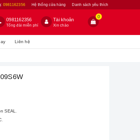
g:
0981162356
Hệ thống cửa hàng
Danh sách yêu thích
0
0981162356
Tài khoản
Tổng đài miễn phí
Xin chào
hay
Liên hệ
1209S6W
ên SEAL.
C.