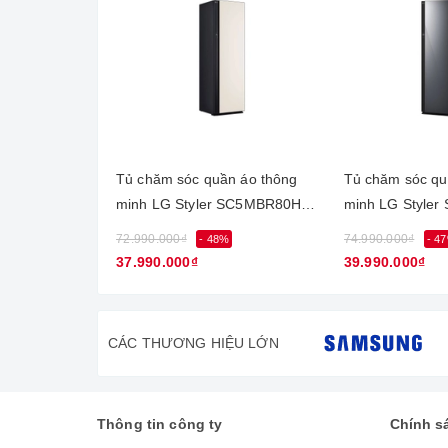
Máy giặt Inverter tiết kiệm điệ
Máy giặt LG FM1209S6W được trang bị công nghệ Inv
gia đình bạn.
Tủ chăm sóc quần áo thông
Tủ chăm sóc qu
minh LG Styler SC5MBR80H |
minh LG Styler
5 móc Màu be
5 móc Màu gươ
72.990.000₫
74.990.000₫
- 48%
- 4
37.990.000₫
39.990.000₫
CÁC THƯƠNG HIỆU LỚN
Thông tin công ty
Chính s