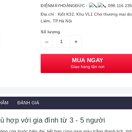
ĐIỆNMÁYHOÀNGĐỨC -
098.116.23
Địa chỉ : Kiốt K32, Khu VL1 Chợ thương mại d
Liêm, TP.Hà Nội
Số lượng
–
+
MUA NGAY
Giao hàng tận nơi
PHẨM
ĐÁNH GIÁ
hù hợp với gia đình từ 3 - 5 người
g cửa trước hiện đại, kết hợp cùng gam màu trắng thanh lịch, tinh 