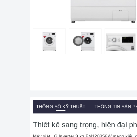
THÔNG SỐ KỸ THUẬT
THÔNG TIN SẢN 
Thiết kế sang trọng, hiện đại p
Máy giặt LG Inverter 9 kg FM1209S6W mang kiểu dán