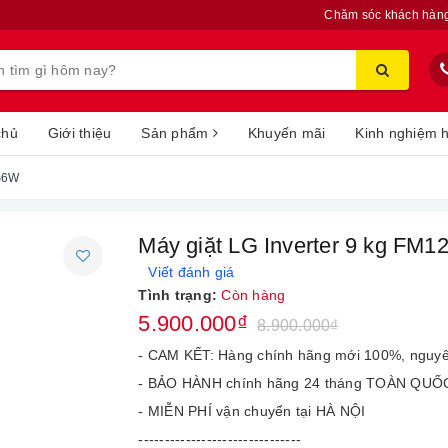
Chăm sóc khách hàn
chủ
Giới thiệu
Sản phẩm
Khuyến mãi
Kinh nghiệm 
9S6W
Máy giặt LG Inverter 9 kg FM
Viết đánh giá
Tình trạng:
Còn hàng
5.900.000₫
8.900.000₫
- CAM KẾT: Hàng chính hãng mới 100%, nguy
- BẢO HÀNH chính hãng 24 tháng TOÀN QUỐ
- MIỄN PHÍ vận chuyển tại HÀ NỘI
-------------------------------