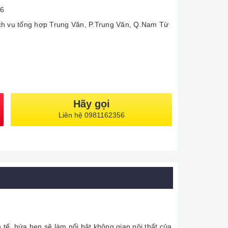
56
ịch vụ tổng hợp Trung Văn, P.Trung Văn, Q.Nam Từ
Hãy gọi
Liên hệ 0981162356
tế, hứa hẹn sẽ làm nổi bật không gian nội thất của