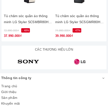
Tủ chăm sóc quần áo thông
Tủ chăm sóc quần áo thông
minh LG Styler SC5MBR80H |
minh LG Styler SC5GMR80H |
5 móc Màu be
5 móc Màu gương kính đen
72.990.000₫
- 48%
74.990.000₫
- 47%
5
37.990.000₫
39.990.000₫
CÁC THƯƠNG HIỆU LỚN
Bảo vệ làn da, tiêu diệt các tác nhân
gây dị ứng nhờ công nghệ giặt hơi
nước Steam
Thông tin công ty
Với công nghệ này, quần áo không chỉ được loại bỏ vi khuẩn,
Trang chủ
bụi bẩn và các tác nhân gây dị ứng cho da mà nó còn giúp sợi
Giới thiệu
vải mềm hơn và hạn chế bị phai màu.
Sản phẩm
Khuyến mãi