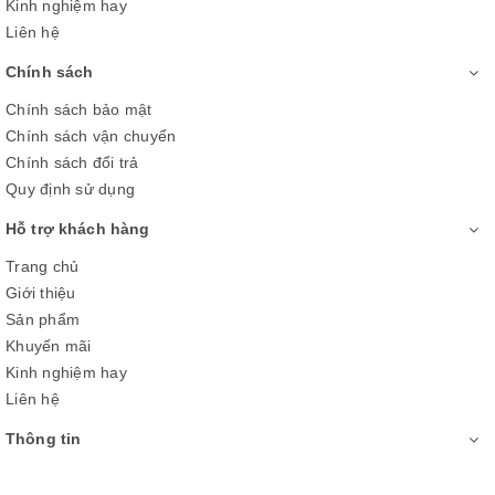
Kinh nghiệm hay
Liên hệ
Chính sách
Chính sách bảo mật
Chính sách vận chuyển
Chính sách đổi trả
Quy định sử dụng
Hỗ trợ khách hàng
*Hiệp hội dị ứng Anh quốc Allergy UK là một tổ chức từ thiện
Trang chủ
hàng đầu về y tế dành cho người bị dị ứng, được thành lập vào
Giới thiệu
năm 1991 với tên gọi Quỹ Dị ứng của Anh (British Allergy
Sản phẩm
Foundation – BAF). Đến năm 2002, tổ chức đổi tên thành
Khuyến mãi
Allergy UK.
Kinh nghiệm hay
Liên hệ
Thông tin