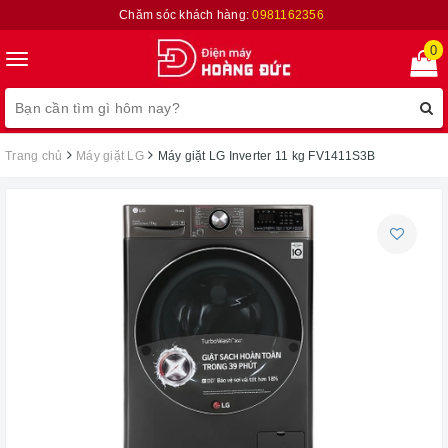
Chăm sóc khách hàng:
0981162356
0
Toggle
navigation
Trang chủ
Máy giặt LG
Máy giặt LG Inverter 11 kg FV1411S3B