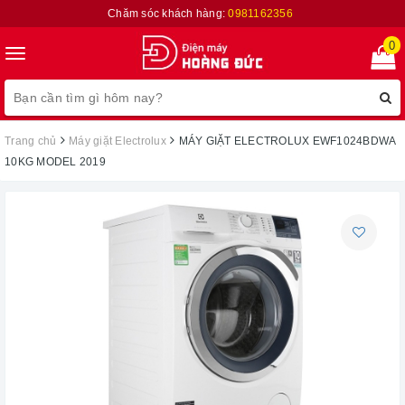
Chăm sóc khách hàng:
0981162356
0
Toggle
navigation
Trang chủ
Máy giặt Electrolux
MÁY GIẶT ELECTROLUX EWF1024BDWA
10KG MODEL 2019