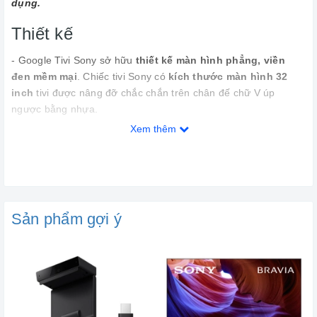
dụng.
Thiết kế
- Google Tivi Sony sở hữu
thiết kế màn hình phẳng, viền
đen mềm mại
. Chiếc tivi Sony có
kích thước màn hình 32
inch
tivi được nâng đỡ chắc chắn trên chân đế chữ V úp
ngược bằng nhựa.
Xem thêm
- Sản phẩm là sự chọn phù hợp cho các không gian phòng
khách, phòng ngủ nhỏ, đặc biệt phù hợp với không gian phòng
khách sạn, nhà nghỉ,...
Sản phẩm gợi ý