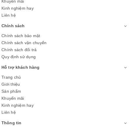
Khuyến mãi
Kinh nghiệm hay
Liên hệ
Chính sách
Chính sách bảo mật
Chính sách vận chuyển
Chính sách đổi trả
Quy định sử dụng
*Hình ảnh chỉ mang tính minh hoạ sản phẩm
Hỗ trợ khách hàng
Công nghệ âm thanh
Trang chủ
Giới thiệu
-
S-Master Digital Amplifier
giúp khuếch đại âm thanh, tạo
được những âm thanh lan tỏa và mạnh mẽ trên tivi Sony 32
Sản phẩm
inch.
Khuyến mãi
Kinh nghiệm hay
Liên hệ
Thông tin