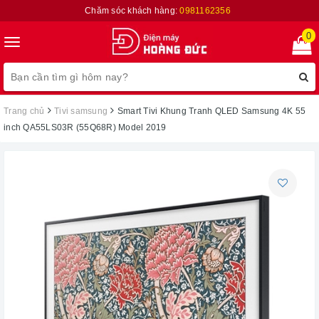
Chăm sóc khách hàng:
0981162356
0
Toggle
navigation
Trang chủ
Tivi samsung
Smart Tivi Khung Tranh QLED Samsung 4K 55
inch QA55LS03R (55Q68R) Model 2019