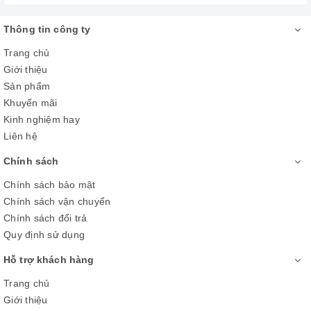
Thông tin công ty
Trang chủ
Giới thiệu
Sản phẩm
Khuyến mãi
Kinh nghiệm hay
Liên hệ
Chính sách
Chính sách bảo mật
Chính sách vận chuyển
Chính sách đổi trả
Quy định sử dụng
2. Art Store
Hỗ trợ khách hàng
Đắm chìm trong kho tác phẩm nghệ thuật danh tiếng, luôn có
Trang chủ
sẵn trên Art Store của Samsung QLED TV Q68R.
Giới thiệu