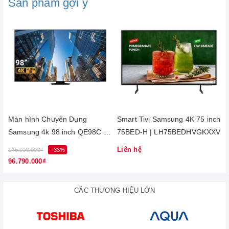
Sản phẩm gợi ý
Màn hình Chuyên Dụng
Smart Tivi Samsung 4K 75 inch
Samsung 4k 98 inch QE98C |
75BED-H | LH75BEDHVGKXXV
LH98QECELGCXXV
Liên hệ
145.000.000₫
- 33%
96.790.000₫
1. Chế Độ Art Mode
CÁC THƯƠNG HIỆU LỚN
Sử dụng chế độ Art Mode để trưng bày các tác phẩm nghệ
thuật lên Q68R, ngay cả khi TV đang tắt.