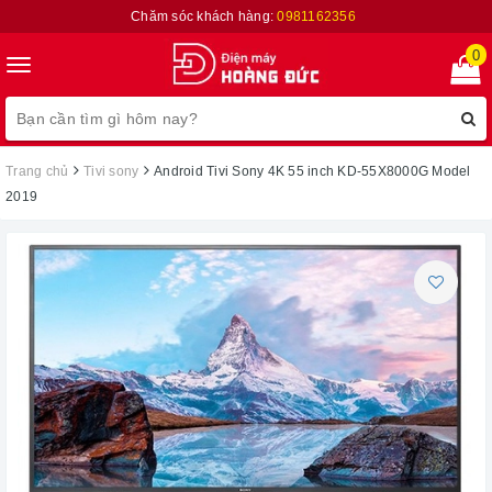
Chăm sóc khách hàng:
0981162356
0
Toggle
navigation
Trang chủ
Tivi sony
Android Tivi Sony 4K 55 inch KD-55X8000G Model
2019