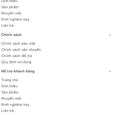
Giới thiệu
Sản phẩm
Khuyến mãi
Kinh nghiệm hay
Liên hệ
Chính sách
Chính sách bảo mật
Chính sách vận chuyển
Công nghệ HDR10 tăng cường độ
Chính sách đổi trả
tương phản, độ rõ nét cho màu sắc
Quy định sử dụng
rực rỡ hơn
Hỗ trợ khách hàng
Trang chủ
Giới thiệu
Sản phẩm
Khuyến mãi
Kinh nghiệm hay
Liên hệ