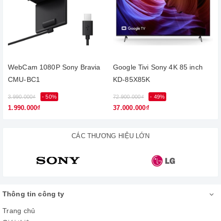
Ngoài ra với chân đế dạng chữ V kim loại chắc chắn, giúp tivi
đứng vững trên nhiều bề mặt khác nhau.
WebCam 1080P Sony Bravia
Google Tivi Sony 4K 85 inch
CMU-BC1
KD-85X85K
3.990.000₫
- 50%
72.900.000₫
- 49%
2
1.990.000₫
37.000.000₫
CÁC THƯƠNG HIỆU LỚN
Độ phân giải 4K hiển thị chi tiết sắc
nét, sinh động
Thông tin công ty
Trang chủ