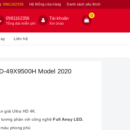
g:
0981162356
Hệ thống cửa hàng
Danh sách yêu thích
0
0981162356
Tài khoản
Tổng đài miễn phí
Xin chào
hay
Liên hệ
 KD-49X9500H Model 2020
ân giải
Ultra HD 4K.
ộ tương phản với công nghệ
Full Array LED.
dải màu phong phú