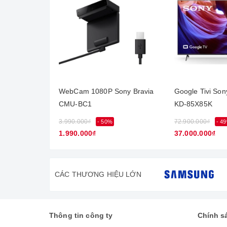
WebCam 1080P Sony Bravia
Google Tivi Son
CMU-BC1
KD-85X85K
3.990.000₫
72.900.000₫
- 50%
- 4
1.990.000₫
37.000.000₫
Thiết kế mỏng gọn, hiện đại, đ
CÁC THƯƠNG HIỆU LỚN
Android Tivi Sony 4K 49 inch KD-49X9500H với thiế
cho bạn tập trung tối đa vào hình ảnh mà không bị
Kích thước tivi Sony 49 inch thích hợp bố trí ở cá
Thông tin công ty
Chính s