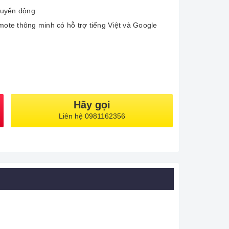
chuyển động
mote thông minh có hỗ trợ tiếng Việt và Google
Hãy gọi
Liên hệ 0981162356