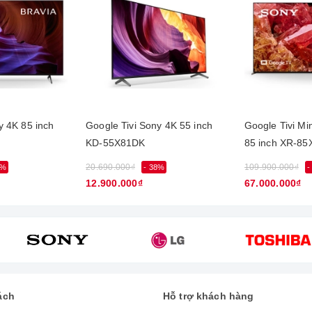
y 4K 85 inch
Google Tivi Sony 4K 55 inch
Google Tivi Mi
KD-55X81DK
85 inch XR-85
20.690.000₫
109.900.000₫
9%
- 38%
-
12.900.000₫
67.000.000₫
ẹp trong mọi góc nhìn
t kế
one slate
màn hình mỏng, đơn giản và bề mặt phẳng bóng mượt 
 phân tâm.
c nơi như: phòng họp, phòng khách, phòng ngủ... mang đến vẻ đẹp th
ách
Hỗ trợ khách hàng